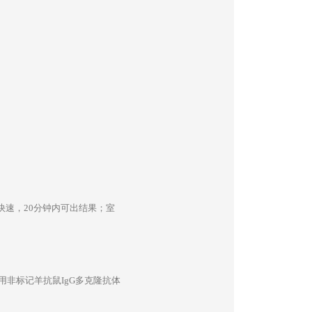
测快速，20分钟内可出结果；室
用非标记羊抗鼠IgG多克隆抗体
。