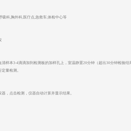
,呼吸科,胸外科,医疗点,急救车,体检中心等
仪
清样本3-4滴滴加到检测板的加样孔上，室温静置20分钟（超出30分钟检验
行定量检测。
仪器，点击检测，仪器自动计算并显示结果。