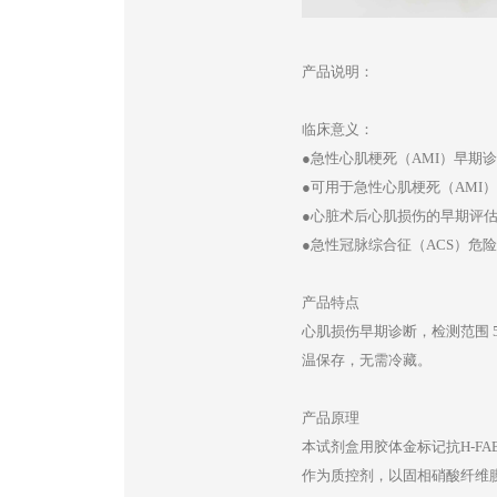
产品说明：
临床意义：
●急性心肌梗死（AMI）早期
●可用于急性心肌梗死（AMI
●心脏术后心肌损伤的早期评
●急性冠脉综合征（ACS）危
产品特点
心肌损伤早期诊断，检测范围 
温保存，无需冷藏。
产品原理
本试剂盒用胶体金标记抗H-FA
作为质控剂，以固相硝酸纤维膜