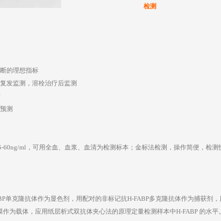
检测
诊断的理想指标
）复发监测，溶栓治疗后监测
估
险预测
5-60ng/ml，可用全血、血浆、血清为检测标本；金标法检测，操作简便，检
BP单克隆抗体作为显色剂，用配对的非标记抗H-FABP多克隆抗体作为捕获剂，
作为载体，应用纸层析式双抗体夹心法的原理定量检测样本中H-FABP 的水平