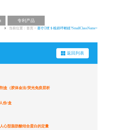
t
专利产品
当前位置：
首页
>
蹇冭绠＄柧鐥呯郴鍒?SmallClassName=
返回列表
剂盒（胶体金法/荧光免疫层析
0人份/盒
人心型脂肪酸结合蛋白的定量