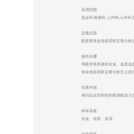
应用范围
急诊科,检验科 ,心内科,心外科
定量仪器
配套胶体金免疫层析定量分析
操作步骤
用吸管将患者的全血、血浆或血
体金免疫层析定量分析仪上进
结果判读
将到达反应时间的检测板放入
样本采集
全血、血浆、血清