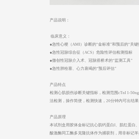
产品说明：
临床意义：
●急性心梗（AMI）诊断的“金标准”和预后的“关键
●急性冠脉综合征（ACS）危险性评估检测指标
●微创性冠脉介入术、冠脉搭桥术的“监测工具”
●急性肺栓塞、心力衰竭的“预后评估”
产品特点
检测心肌损伤诊断关键指标，检测范围cTnI 1-50ng/m
法检测，操作简便，检测快速，20分钟内可出结
产品原理
本试剂盒用胶体金标记抗心肌钙蛋白I、肌红蛋白
酸激酶同工酶多克隆抗体作为捕获剂，用非标记羊