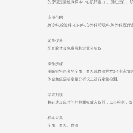
的原理定量检测样本中心肌钙蛋白I、肌红蛋白、
应用范围
急诊科,检验科 ,心内科,心外科,呼吸科,胸外科,医
定量仪器
配套胶体金免疫层析定量分析仪
操作步骤
用吸管将患者的全血、血浆或血清样本3-4滴滴加
体金免疫层析定量分析仪上进行定量检测。
结果判读
将到达反应时间的检测板放入仪器，点击检测，仪
样本采集
全血、血浆、血清